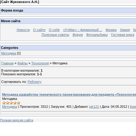
[
Сайт Жуковского А.Н.
]
Форма входа
Меню сайта
Новости
О сайте
О себе
«УчМаг» – фирменный ...
Физика
Химия
Б
Полезные советы
Форум
Фотоальбомы
Гостевая книга
Categories
Методика
[1]
Главная
»
Файлы
»
Технология
» Методика
В категории материалов
:
1
Показано материалов
:
1-1
Сортировать по
:
Рейтингу
Методика разработки технического проектирования для предмета «Технология»
Методика
Методика
|
Просмотров:
3312
|
Загрузок:
401
|
Добавил:
juk121
|
Дата:
04.05.2012
|
Ком
Полная версия сайта