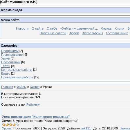
[
Сайт Жуковского А.Н.
]
Форма входа
Меню сайта
Новости
О сайте
О себе
«УчМаг» – фирменный ...
Физика
Химия
Б
Полезные советы
Форум
Фотоальбомы
Гостевая книга
Categories
Программы
[2]
Планирование
[4]
Уроки
[3]
Презентации
[6]
Тесты
[0]
Контрольные работы
[1]
Видео
[2]
Проверочные работы
[12]
Главная
»
Файлы
»
Химия
» Уроки
В категории материалов
:
3
Показано материалов
:
1-3
Сортировать по
:
Рейтингу
Урок-презентация "Количество вещества"
Химия-8, урок-презентация "Количество вещества"
Уроки
|
Просмотров:
6656
|
Загрузок:
2558
|
Добавил:
juk121
|
Дата:
22.10.2009
|
Комме