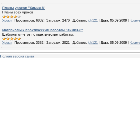
Планы уроков "Химия-8"
Планы всех уроков
Уроки
|
Просмотров:
6882
|
Загрузок:
2470
|
Добавил:
juk121
|
Дата:
05.09.2009
|
Комме
Материалы к практическим работам "Химия-8"
Шаблоны отчетов по практическим работам.
Уроки
|
Просмотров:
3382
|
Загрузок:
2021
|
Добавил:
juk121
|
Дата:
05.09.2009
|
Комме
Полная версия сайта