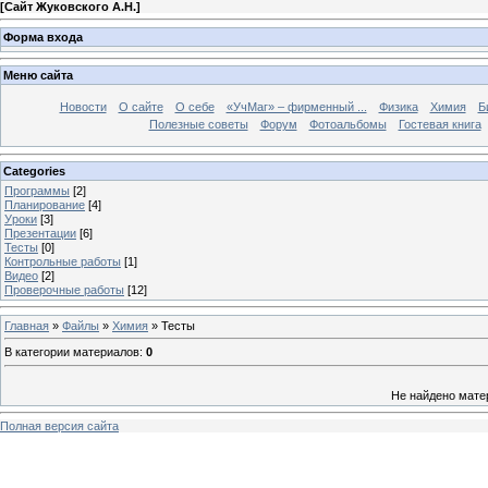
[
Сайт Жуковского А.Н.
]
Форма входа
Меню сайта
Новости
О сайте
О себе
«УчМаг» – фирменный ...
Физика
Химия
Б
Полезные советы
Форум
Фотоальбомы
Гостевая книга
Categories
Программы
[2]
Планирование
[4]
Уроки
[3]
Презентации
[6]
Тесты
[0]
Контрольные работы
[1]
Видео
[2]
Проверочные работы
[12]
Главная
»
Файлы
»
Химия
» Тесты
В категории материалов
:
0
Не найдено мате
Полная версия сайта